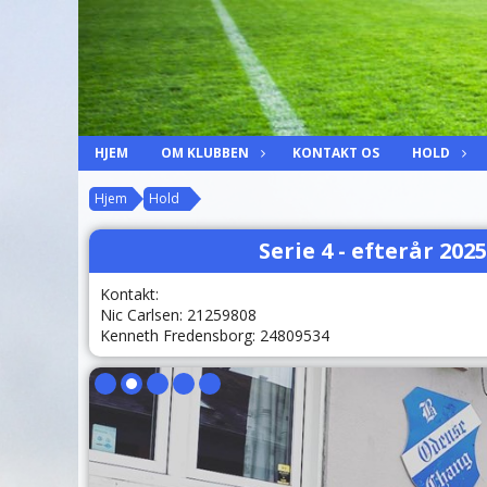
HJEM
OM KLUBBEN
KONTAKT OS
HOLD
Hjem
Hold
Serie 4 - efterår 202
Kontakt:
Nic Carlsen: 21259808
Kenneth Fredensborg: 24809534