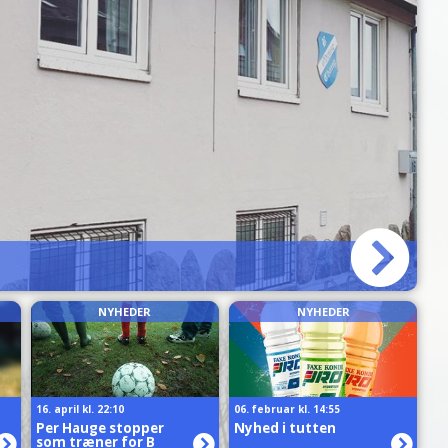
A
a
NYHEDER
NYHEDER
16. april kl. 22:10
06. februar kl. 14:55
Per Hauge stopper
Nyhed i tutten
som træner for B