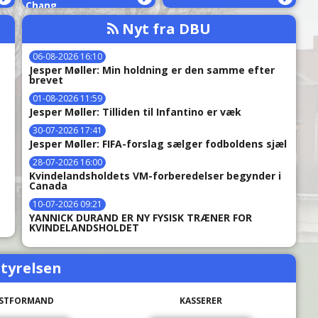
Chang
Nyt fra DBU
06-08-2026 16:10
Jesper Møller: Min holdning er den samme efter
brevet
01-08-2026 11:59
Jesper Møller: Tilliden til Infantino er væk
30-07-2026 17:41
t
Jesper Møller: FIFA-forslag sælger fodboldens sjæl
28-07-2026 16:00
Kvindelandsholdets VM-forberedelser begynder i
Canada
10-07-2026 09:21
YANNICK DURAND ER NY FYSISK TRÆNER FOR
KVINDELANDSHOLDET
tyrelsen
STFORMAND
KASSERER