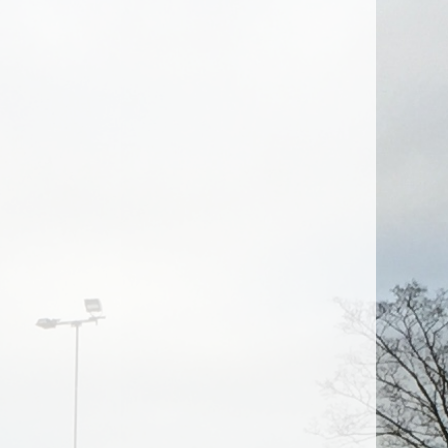
nders Fønns fortsætter som
ssistenttræner