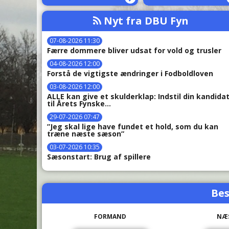
Nyt fra DBU Fyn
07-08-2026 11:30
Færre dommere bliver udsat for vold og trusler
04-08-2026 12:00
Forstå de vigtigste ændringer i Fodboldloven
03-08-2026 12:00
ALLE kan give et skulderklap: Indstil din kandida
til Årets Fynske...
29-07-2026 07:47
”Jeg skal lige have fundet et hold, som du kan
træne næste sæson”
03-07-2026 10:35
Sæsonstart: Brug af spillere
Bes
FORMAND
NÆ